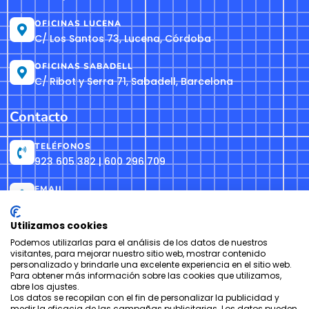
OFICINAS LUCENA
C/ Los Santos 73, Lucena, Córdoba
OFICINAS SABADELL
C/ Ribot y Serra 71, Sabadell, Barcelona
Contacto
TELÉFONOS
923 605 382 | 600 296 709
EMAIL
info@formacionh2o.es
Utilizamos cookies
Podemos utilizarlas para el análisis de los datos de nuestros
visitantes, para mejorar nuestro sitio web, mostrar contenido
Copyright © Centro de Formación Profesional H₂O 1998 –2026
personalizado y brindarle una excelente experiencia en el sitio web.
Para obtener más información sobre las cookies que utilizamos,
abre los ajustes.
Aviso Legal
Política de Privacidad
Política de Cookies
Los datos se recopilan con el fin de personalizar la publicidad y
medir la eficacia de las campañas publicitarias. Los datos pueden