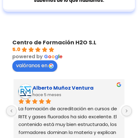
sabemos de lo que hablamos.
Centro de Formación H2O S.L
5.0
powered by
G
o
o
g
l
e
valóranos en
Alberto Muñoz Ventura
hace 5 meses
La formación de acreditación en cursos de 
E
RITE y gases fluorados ha sido excelente. El 
m
 
contenido está muy bien estructurado, los 
formadores dominan la materia y explican 