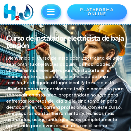
PLATAFORMA
ONLINE
Curso de instalador electricista de baja
tensión
¡Bienvenido al Curso de Instalador Electricista de Baja
Tensión! Si tu objetivo es adquirir las habilidades y
conocimientos esenciales para destacarte en el
emocionante campo de la electricidad de baja
tensión, has llegado al lugar ideal. Este curso está
diseñado para proporcionarte todo lo necesario para
sobresalir en esta área, preparándote no solo para
enfrentar los retos del día a día, sino también para
destacarte en tu carrera profesional. Con este curso,
te equiparás con las herramientas y técnicas más
avanzadas, asegurando que estés completamente
preparado para avanzar con éxito en el sector