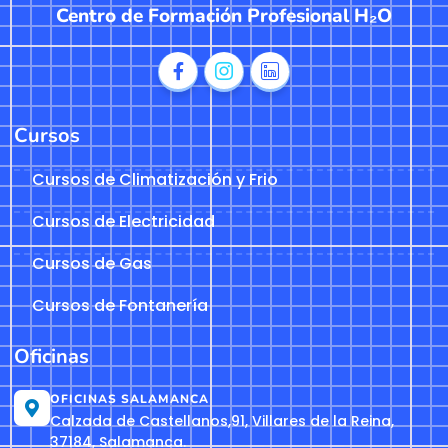
Centro de Formación Profesional H₂O
Cursos
Cursos de Climatización y Frio
Cursos de Electricidad
Cursos de Gas
Cursos de Fontanería
Oficinas
OFICINAS SALAMANCA
Calzada de Castellanos,91, Villares de la Reina,
37184, Salamanca.