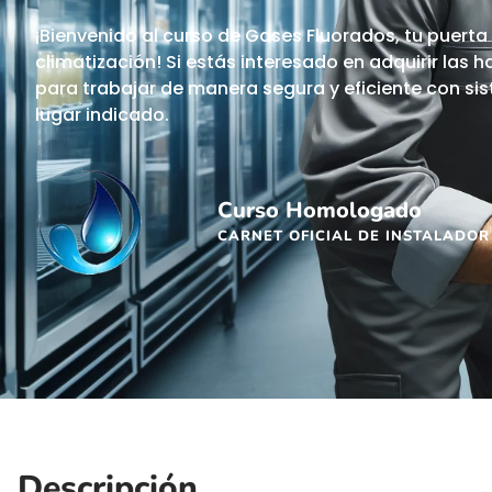
¡Bienvenido al curso de Gases Fluorados, tu puerta
climatización! Si estás interesado en adquirir las
para trabajar de manera segura y eficiente con si
lugar indicado.
Curso Homologado
CARNET OFICIAL DE INSTALADOR
Descripción