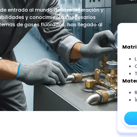
 de entrada al mundo de la refrigeración y
 habilidades y conocimientos necesarios
stemas de gases fluorados, has llegado al
Matri
L
Mater