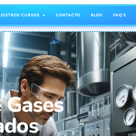
UESTROS CURSOS
CONTACTO
BLOG
FAQ’S
e Gases
ados