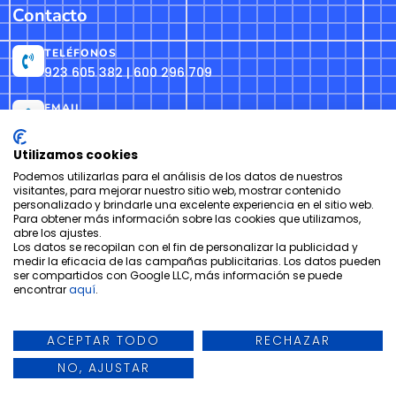
Contacto
TELÉFONOS
923 605 382 | 600 296 709
EMAIL
info@formacionh2o.es
Utilizamos cookies
Podemos utilizarlas para el análisis de los datos de nuestros
visitantes, para mejorar nuestro sitio web, mostrar contenido
Copyright © Centro de Formación Profesional H₂O 1998 –2026
personalizado y brindarle una excelente experiencia en el sitio web.
Para obtener más información sobre las cookies que utilizamos,
abre los ajustes.
Aviso Legal
Política de Privacidad
Política de Cookies
Los datos se recopilan con el fin de personalizar la publicidad y
medir la eficacia de las campañas publicitarias. Los datos pueden
ser compartidos con Google LLC, más información se puede
Sitio web realizado por M.Velasco
encontrar
aquí
.
ACEPTAR TODO
RECHAZAR
NO, AJUSTAR