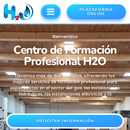
PLATAFORMA
ONLINE
Bienvenidos
Centro de Formación
Profesional H2O
Llevamos más de dos décadas, ofreciendo los
mejores servicios de formación profesional para
especialistas en el sector del gas, las instalaciones
hidráulicas, las instalaciones eléctricas y la
climatización.
SOLICITAR INFORMACIÓN