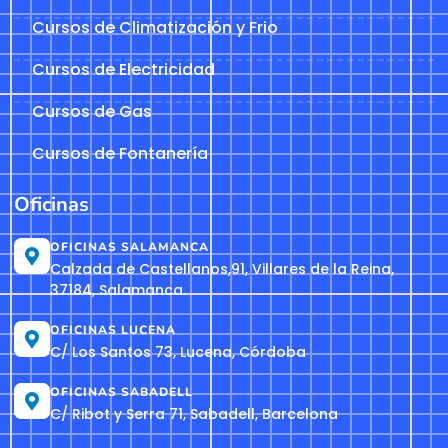
Cursos de Climatización y Frio
Cursos de Electricidad
Cursos de Gas
Cursos de Fontanería
Oficinas
OFICINAS SALAMANCA
Calzada de Castellanos,91, Villares de la Reina,
37184, Salamanca.
OFICINAS LUCENA
C/ Los Santos 73, Lucena, Córdoba
OFICINAS SABADELL
C/ Ribot y Serra 71, Sabadell, Barcelona