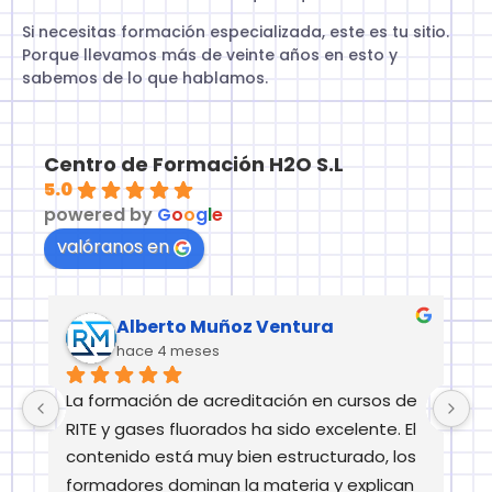
Si necesitas formación especializada, este es tu sitio.
Porque llevamos más de veinte años en esto y
sabemos de lo que hablamos.
Centro de Formación H2O S.L
5.0
powered by
G
o
o
g
l
e
valóranos en
Alberto Muñoz Ventura
hace 4 meses
La formación de acreditación en cursos de 
E
RITE y gases fluorados ha sido excelente. El 
m
 
contenido está muy bien estructurado, los 
formadores dominan la materia y explican 