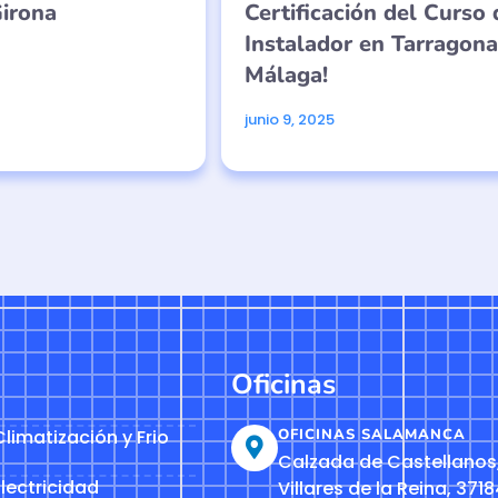
irona
Certificación del Curso 
Instalador en Tarragona
Málaga!
junio 9, 2025
Oficinas
limatización y Frio
OFICINAS SALAMANCA
Calzada de Castellanos,
lectricidad
Villares de la Reina, 3718