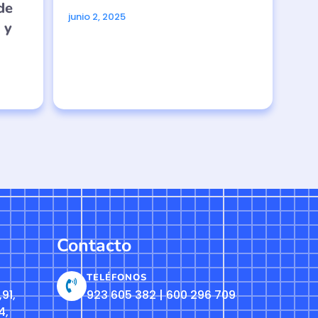
de
junio 2, 2025
 y
Contacto
TELÉFONOS
91,
923 605 382 | 600 296 709
4,