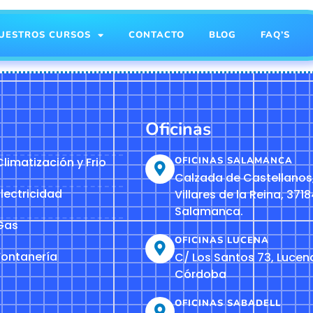
UESTROS CURSOS
CONTACTO
BLOG
FAQ’S
Oficinas
limatización y Frio
OFICINAS SALAMANCA
Calzada de Castellanos,
lectricidad
Villares de la Reina, 3718
Salamanca.
Gas
OFICINAS LUCENA
Fontanería
C/ Los Santos 73, Lucen
Córdoba
OFICINAS SABADELL