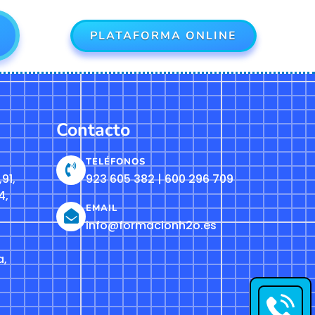
PLATAFORMA ONLINE
Contacto
TELÉFONOS
91,
923 605 382 | 600 296 709
4,
EMAIL
info@formacionh2o.es
a,