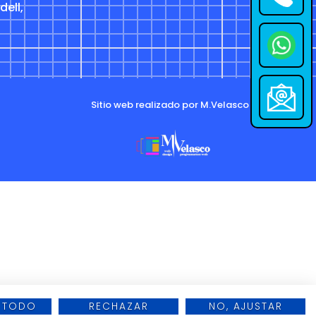
dell,
Sitio web realizado por M.Velasco
 TODO
RECHAZAR
NO, AJUSTAR