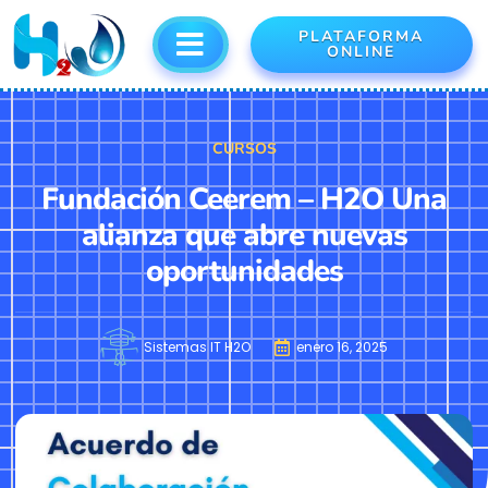
PLATAFORMA
ONLINE
CURSOS
Fundación Ceerem – H2O Una
alianza que abre nuevas
oportunidades
Sistemas IT H2O
enero 16, 2025