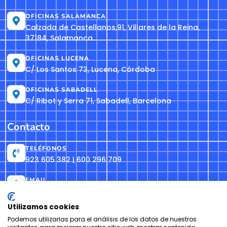
OFICINAS SALAMANCA
Calzada de Castellanos,91, Villares de la Reina,
37184, Salamanca.
OFICINAS LUCENA
C/ Los Santos 73, Lucena, Córdoba
OFICINAS SABADELL
C/ Ribot y Serra 71, Sabadell, Barcelona
Contacto
TELÉFONOS
923 605 382 | 600 296 709
EMAIL
info@formacionh2o.es
Utilizamos cookies
Podemos utilizarlas para el análisis de los datos de nuestros