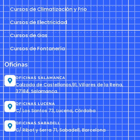
Cursos de Climatización y Frio
Cursos de Electricidad
Cursos de Gas
Cursos de Fontanería
Oficinas
OFICINAS SALAMANCA
Calzada de Castellanos,91, Villares de la Reina,
37184, Salamanca.
OFICINAS LUCENA
C/ Los Santos 73, Lucena, Córdoba
OFICINAS SABADELL
C/ Ribot y Serra 71, Sabadell, Barcelona