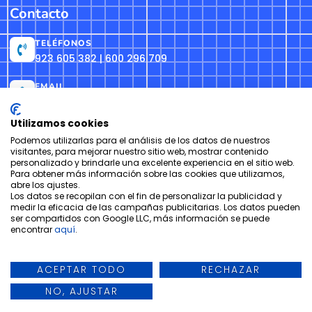
Contacto
TELÉFONOS
923 605 382 | 600 296 709
EMAIL
info@formacionh2o.es
Utilizamos cookies
Podemos utilizarlas para el análisis de los datos de nuestros
visitantes, para mejorar nuestro sitio web, mostrar contenido
personalizado y brindarle una excelente experiencia en el sitio web.
Copyright © Centro de Formación Profesional H₂O 1998 –2026
Para obtener más información sobre las cookies que utilizamos,
abre los ajustes.
Aviso Legal
Política de Privacidad
Política de Cookies
Los datos se recopilan con el fin de personalizar la publicidad y
medir la eficacia de las campañas publicitarias. Los datos pueden
ser compartidos con Google LLC, más información se puede
Sitio web realizado por M.Velasco
encontrar
aquí
.
ACEPTAR TODO
RECHAZAR
NO, AJUSTAR