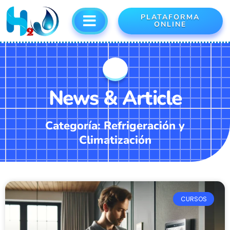
PLATAFORMA
ONLINE
News & Article
Categoría: Refrigeración y
Climatización
CURSOS