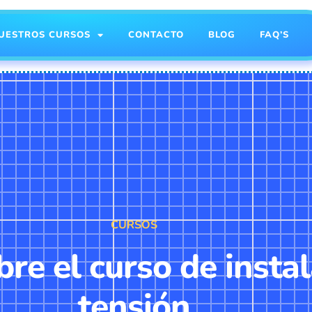
UESTROS CURSOS
CONTACTO
BLOG
FAQ’S
CURSOS
re el curso de insta
tensión